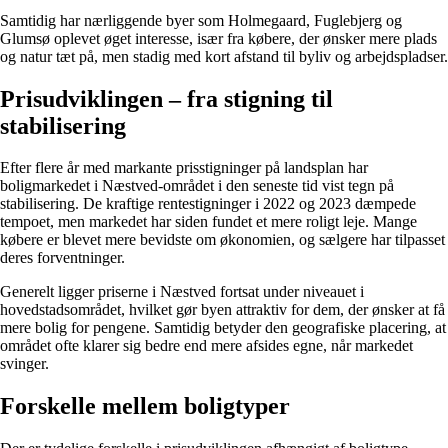
Samtidig har nærliggende byer som Holmegaard, Fuglebjerg og
Glumsø oplevet øget interesse, især fra købere, der ønsker mere plads
og natur tæt på, men stadig med kort afstand til byliv og arbejdspladser.
Prisudviklingen – fra stigning til
stabilisering
Efter flere år med markante prisstigninger på landsplan har
boligmarkedet i Næstved-området i den seneste tid vist tegn på
stabilisering. De kraftige rentestigninger i 2022 og 2023 dæmpede
tempoet, men markedet har siden fundet et mere roligt leje. Mange
købere er blevet mere bevidste om økonomien, og sælgere har tilpasset
deres forventninger.
Generelt ligger priserne i Næstved fortsat under niveauet i
hovedstadsområdet, hvilket gør byen attraktiv for dem, der ønsker at få
mere bolig for pengene. Samtidig betyder den geografiske placering, at
området ofte klarer sig bedre end mere afsides egne, når markedet
svinger.
Forskelle mellem boligtyper