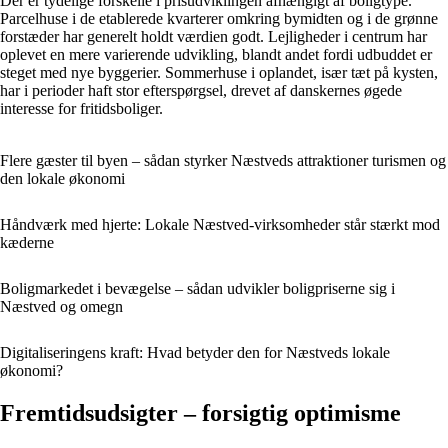
Der er tydelige forskelle i prisudviklingen afhængigt af boligtype.
Parcelhuse i de etablerede kvarterer omkring bymidten og i de grønne
forstæder har generelt holdt værdien godt. Lejligheder i centrum har
oplevet en mere varierende udvikling, blandt andet fordi udbuddet er
steget med nye byggerier. Sommerhuse i oplandet, især tæt på kysten,
har i perioder haft stor efterspørgsel, drevet af danskernes øgede
interesse for fritidsboliger.
Flere gæster til byen – sådan styrker Næstveds attraktioner turismen og
den lokale økonomi
Håndværk med hjerte: Lokale Næstved-virksomheder står stærkt mod
kæderne
Boligmarkedet i bevægelse – sådan udvikler boligpriserne sig i
Næstved og omegn
Digitaliseringens kraft: Hvad betyder den for Næstveds lokale
økonomi?
Fremtidsudsigter – forsigtig optimisme