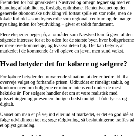
Fremtiden for boligmarkedet i Næstved og omegn tegner sig med en
blanding af stabilitet og forsigtig optimisme. Renteniveauet og den
generelle økonomiske udvikling vil fortsat spille en stor rolle, men de
lokale forhold – som byens rolle som regionalt centrum og de mange
nye tiltag inden for byudvikling – giver et solidt fundament.
Flere eksperter peger på, at områder som Næstved kan få gavn af den
stigende interesse for at bo uden for de største byer, hvor boligpriserne
er mere overkommelige, og livskvaliteten høj. Det kan betyde, at
markedet i de kommende år vil opleve en jævn, men sund vækst.
Hvad betyder det for købere og sælgere?
For købere betyder den nuværende situation, at der er bedre tid til at
overveje valget og forhandle prisen. Udbuddet er rimeligt stabilt, og
konkurrencen om boligerne er mindre intens end under de mest
hektiske år. For sælgere handler det om at være realistisk med
prissætningen og præsentere boligen bedst muligt – både fysisk og
digitalt.
Uanset om man er på vej ind eller ud af markedet, er det en god idé at
følge udviklingen tæt og søge rådgivning, så beslutningerne træffes på
et oplyst grundlag.