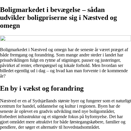
Boligmarkedet i bevægelse – sådan
udvikler boligpriserne sig i Næstved og
omegn
Boligmarkedet i Næstved og omegn har de seneste år været præget af
både fremgang og forandring. Som mange andre steder i landet har
prisudviklingen fulgt en rytme af stigninger, pauser og justeringer,
påvirket af renter, efterspørgsel og lokale forhold. Men hvordan ser
billedet egentlig ud i dag – og hvad kan man forvente i de kommende
år?
En by i vækst og forandring
Næstved er en af Sydsjællands største byer og fungerer som et naturligt
centrum for handel, uddannelse og kultur i regionen. Byen har de
seneste år oplevet en gradvis udvikling med nye boligområder,
forbedret infrastruktur og et stigende fokus på byfornyelse. Det har
gjort området mere attraktivt for både førstegangskøbere, familier og
pendlere, der søger et alternativ til hovedstadsområdet.