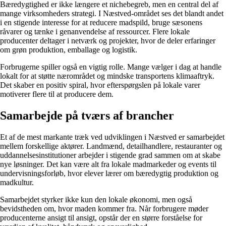
Bæredygtighed er ikke længere et nichebegreb, men en central del af
mange virksomheders strategi. I Næstved-området ses det blandt andet
i en stigende interesse for at reducere madspild, bruge sæsonens
råvarer og tænke i genanvendelse af ressourcer. Flere lokale
producenter deltager i netværk og projekter, hvor de deler erfaringer
om grøn produktion, emballage og logistik.
Forbrugerne spiller også en vigtig rolle. Mange vælger i dag at handle
lokalt for at støtte nærområdet og mindske transportens klimaaftryk.
Det skaber en positiv spiral, hvor efterspørgslen på lokale varer
motiverer flere til at producere dem.
Samarbejde på tværs af brancher
Et af de mest markante træk ved udviklingen i Næstved er samarbejdet
mellem forskellige aktører. Landmænd, detailhandlere, restauranter og
uddannelsesinstitutioner arbejder i stigende grad sammen om at skabe
nye løsninger. Det kan være alt fra lokale madmarkeder og events til
undervisningsforløb, hvor elever lærer om bæredygtig produktion og
madkultur.
Samarbejdet styrker ikke kun den lokale økonomi, men også
bevidstheden om, hvor maden kommer fra. Når forbrugere møder
producenterne ansigt til ansigt, opstår der en større forståelse for