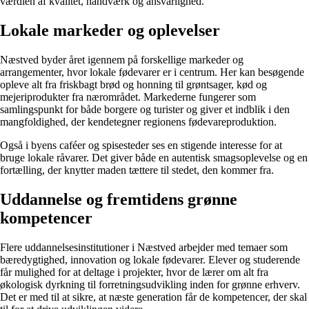
værdien af kvalitet, håndværk og ansvarlighed.
Lokale markeder og oplevelser
Næstved byder året igennem på forskellige markeder og
arrangementer, hvor lokale fødevarer er i centrum. Her kan besøgende
opleve alt fra friskbagt brød og honning til grøntsager, kød og
mejeriprodukter fra nærområdet. Markederne fungerer som
samlingspunkt for både borgere og turister og giver et indblik i den
mangfoldighed, der kendetegner regionens fødevareproduktion.
Også i byens caféer og spisesteder ses en stigende interesse for at
bruge lokale råvarer. Det giver både en autentisk smagsoplevelse og en
fortælling, der knytter maden tættere til stedet, den kommer fra.
Uddannelse og fremtidens grønne
kompetencer
Flere uddannelsesinstitutioner i Næstved arbejder med temaer som
bæredygtighed, innovation og lokale fødevarer. Elever og studerende
får mulighed for at deltage i projekter, hvor de lærer om alt fra
økologisk dyrkning til forretningsudvikling inden for grønne erhverv.
Det er med til at sikre, at næste generation får de kompetencer, der skal