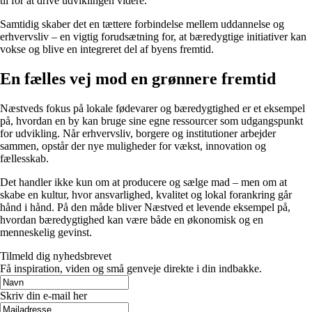
til for at drive udviklingen videre.
Samtidig skaber det en tættere forbindelse mellem uddannelse og
erhvervsliv – en vigtig forudsætning for, at bæredygtige initiativer kan
vokse og blive en integreret del af byens fremtid.
En fælles vej mod en grønnere fremtid
Næstveds fokus på lokale fødevarer og bæredygtighed er et eksempel
på, hvordan en by kan bruge sine egne ressourcer som udgangspunkt
for udvikling. Når erhvervsliv, borgere og institutioner arbejder
sammen, opstår der nye muligheder for vækst, innovation og
fællesskab.
Det handler ikke kun om at producere og sælge mad – men om at
skabe en kultur, hvor ansvarlighed, kvalitet og lokal forankring går
hånd i hånd. På den måde bliver Næstved et levende eksempel på,
hvordan bæredygtighed kan være både en økonomisk og en
menneskelig gevinst.
Tilmeld dig nyhedsbrevet
Få inspiration, viden og små genveje direkte i din indbakke.
Skriv din e-mail her