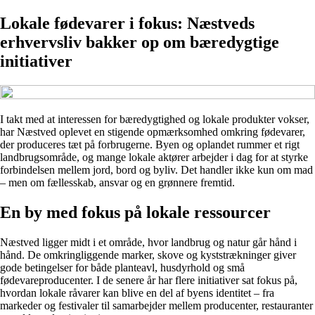
Lokale fødevarer i fokus: Næstveds
erhvervsliv bakker op om bæredygtige
initiativer
I takt med at interessen for bæredygtighed og lokale produkter vokser,
har Næstved oplevet en stigende opmærksomhed omkring fødevarer,
der produceres tæt på forbrugerne. Byen og oplandet rummer et rigt
landbrugsområde, og mange lokale aktører arbejder i dag for at styrke
forbindelsen mellem jord, bord og byliv. Det handler ikke kun om mad
– men om fællesskab, ansvar og en grønnere fremtid.
En by med fokus på lokale ressourcer
Næstved ligger midt i et område, hvor landbrug og natur går hånd i
hånd. De omkringliggende marker, skove og kyststrækninger giver
gode betingelser for både planteavl, husdyrhold og små
fødevareproducenter. I de senere år har flere initiativer sat fokus på,
hvordan lokale råvarer kan blive en del af byens identitet – fra
markeder og festivaler til samarbejder mellem producenter, restauranter