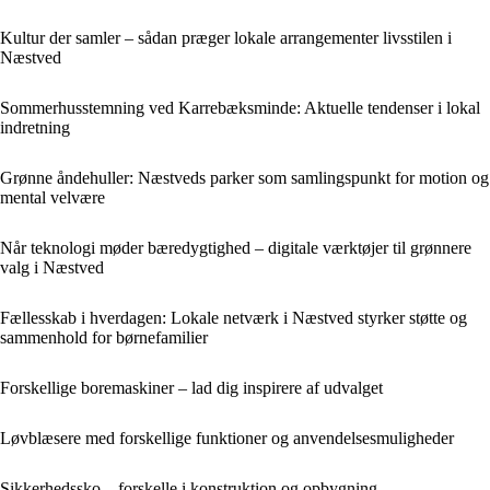
Kultur der samler – sådan præger lokale arrangementer livsstilen i
Næstved
Sommerhusstemning ved Karrebæksminde: Aktuelle tendenser i lokal
indretning
Grønne åndehuller: Næstveds parker som samlingspunkt for motion og
mental velvære
Når teknologi møder bæredygtighed – digitale værktøjer til grønnere
valg i Næstved
Fællesskab i hverdagen: Lokale netværk i Næstved styrker støtte og
sammenhold for børnefamilier
Forskellige boremaskiner – lad dig inspirere af udvalget
Løvblæsere med forskellige funktioner og anvendelsesmuligheder
Sikkerhedssko – forskelle i konstruktion og opbygning