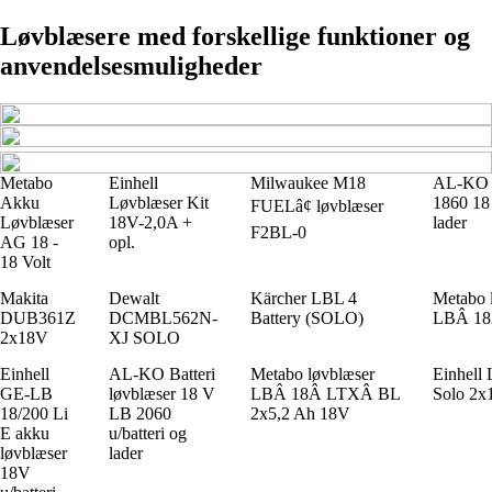
Løvblæsere med forskellige funktioner og
anvendelsesmuligheder
Metabo
Einhell
Milwaukee M18
AL-KO 
Akku
Løvblæser Kit
1860 18 
FUELâ¢ løvblæser
Løvblæser
18V-2,0A +
lader
F2BL-0
AG 18 -
opl.
18 Volt
Makita
Dewalt
Kärcher LBL 4
Metabo 
DUB361Z
DCMBL562N-
Battery (SOLO)
LBÂ 1
2x18V
XJ SOLO
Einhell
AL-KO Batteri
Metabo løvblæser
Einhell
GE-LB
løvblæser 18 V
LBÂ 18Â LTXÂ BL
Solo 2x
18/200 Li
LB 2060
2x5,2 Ah 18V
E akku
u/batteri og
løvblæser
lader
18V